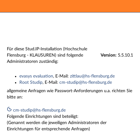
Hauptnavigation
Zweite Navigationsebene
Dritte Navigationsebene
Hauptinhalt
Fußzeile
Impressum
Für diese Stud.IP-Installation (Hochschule
Flensburg - KLAUSUREN) sind folgende
Version:
5.5.10.1
Administratoren zuständig:
evasys evaluation
, E-Mail:
zittlau@hs-flensburg.de
Root Studip
, E-Mail:
cm-studip@hs-flensburg.de
allgemeine Anfragen wie Passwort-Anforderungen u.a. richten Sie
bitte an:
cm-studip@hs-flensburg.de
Folgende Einrichtungen sind beteiligt:
(Genannt werden die jeweiligen Administratoren der
Einrichtungen für entsprechende Anfragen)