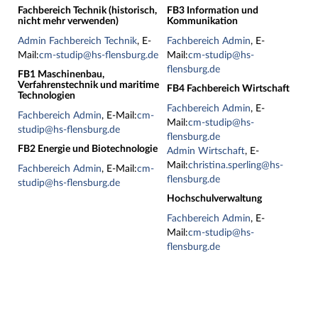
Fachbereich Technik (historisch,
FB3 Information und
nicht mehr verwenden)
Kommunikation
Admin Fachbereich Technik
, E-
Fachbereich Admin
, E-
Mail:
cm-studip@hs-flensburg.de
Mail:
cm-studip@hs-
flensburg.de
FB1 Maschinenbau,
Verfahrenstechnik und maritime
FB4 Fachbereich Wirtschaft
Technologien
Fachbereich Admin
, E-
Fachbereich Admin
, E-Mail:
cm-
Mail:
cm-studip@hs-
studip@hs-flensburg.de
flensburg.de
FB2 Energie und Biotechnologie
Admin Wirtschaft
, E-
Mail:
christina.sperling@hs-
Fachbereich Admin
, E-Mail:
cm-
flensburg.de
studip@hs-flensburg.de
Hochschulverwaltung
Fachbereich Admin
, E-
Mail:
cm-studip@hs-
flensburg.de