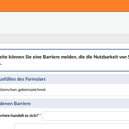
Hauptnavigation
Hauptinhalt
Fußzeile
eite können Sie eine Barriere melden, die die Nutzbarkeit von S
.
sfüllen des Formulars
t Sternchen gekennzeichnet.
t Pflichtfelder.
denen Barriere
riere handelt es sich?
*