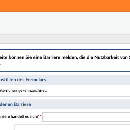
Hauptnavigation
Hauptinhalt
Fußzeile
eite können Sie eine Barriere melden, die die Nutzbarkeit von S
.
sfüllen des Formulars
t Sternchen gekennzeichnet.
t Pflichtfelder.
denen Barriere
riere handelt es sich?
*